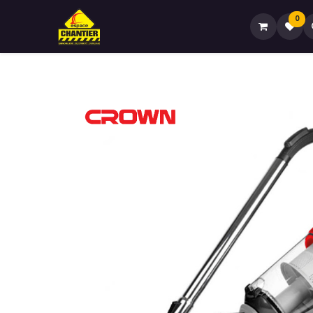
0
Accueil🏠
Boutique🏪
Contactez-no