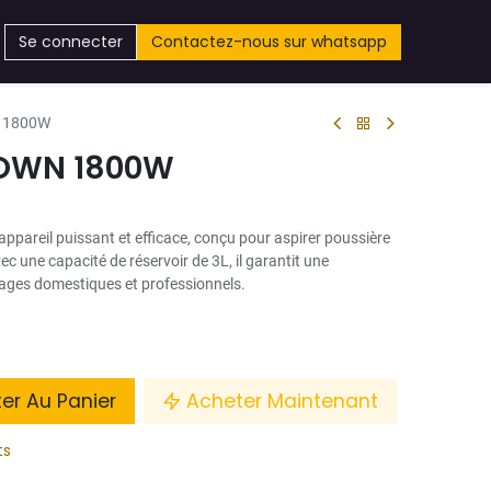
Se connecter
Contactez-nous sur whatsapp
N 1800W
ROWN 1800W
ppareil puissant et efficace, conçu pour aspirer poussière
ec une capacité de réservoir de 3L, il garantit une
ages domestiques et professionnels.
ter Au Panier
Acheter Maintenant
ts