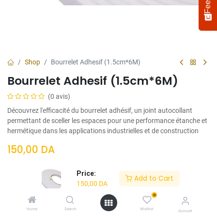
Shop
Bourrelet Adhesif (1.5cm*6M)
Bourrelet Adhesif (1.5cm*6M)
(0 avis)
Découvrez l'efficacité du bourrelet adhésif, un joint autocollant
permettant de sceller les espaces pour une performance étanche et
hermétique dans les applications industrielles et de construction
Select
How would you rate your experience?
150,00
DA
an
option
from
Price:
Add to Cart
1
Not satisfied at all
Very satisfied
150,00
DA
to
5,
0
Next
Ajouter Au
Acheter
with
Home
Search
Wishlist
Account
1
Panier
Maintenant