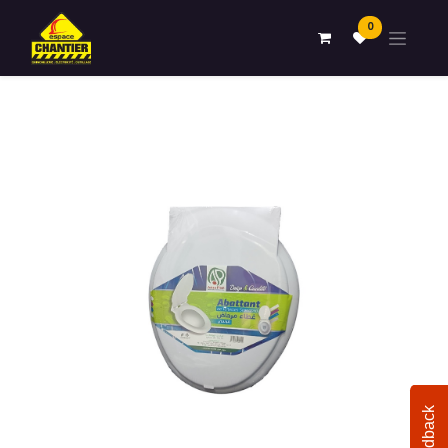
0
Feedback