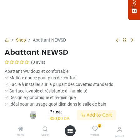
Shop
Abattant NEWSD
Abattant NEWSD
(0 avis)
Abattant WC doux et confortable
✅ Matière douce pour plus de confort
✅ Facile à installer sur la plupart des cuvettes standards
✅ Surface lavable et résistante à l’humidité
Select
How would you rate your experience?
an
✅ Design ergonomique et hygiénique
option
✅ Idéal pour un usage quotidien dans la salle de bain
from
Price:
850,00
DA
Add to Cart
1
Not satisfied at all
Very satisfied
850,00
DA
to
5,
0
Next
Couleur
with
Home
Search
Wishlist
Account
1