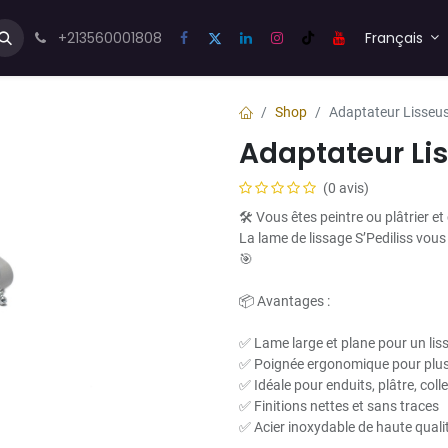
us💬
Forum
+213560001808
Blog
Français
Shop
Adaptateur Lisseu
Adaptateur Li
(0 avis)
🛠️ Vous êtes peintre ou plâtrier et
La lame de lissage S’Pediliss vous
🎯
📦 Avantages :
✅ Lame large et plane pour un lis
✅ Poignée ergonomique pour plus
✅ Idéale pour enduits, plâtre, colle
✅ Finitions nettes et sans traces
✅ Acier inoxydable de haute qualit