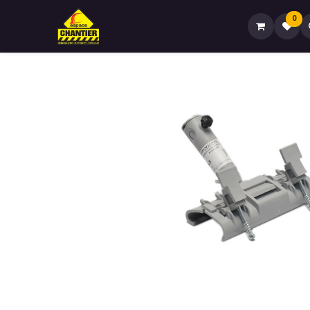
0
Accueil🏠
Boutique🏪
Contactez-no