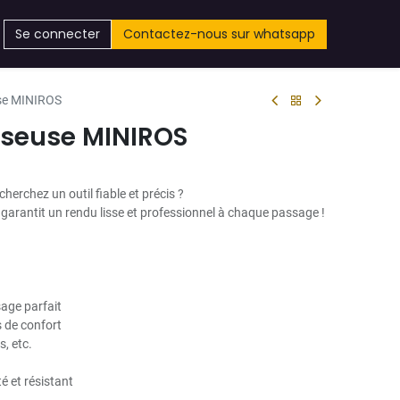
Se connecter
Contactez-nous sur whatsapp
se MINIROS
sseuse MINIROS
 cherchez un outil fiable et précis ?
 garantit un rendu lisse et professionnel à chaque passage !
sage parfait
 de confort
s, etc.
é et résistant