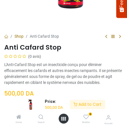
Shop
Anti Cafard Stop
Anti Cafard Stop
(0 avis)
L'Anti-Cafard Stop est un insecticide conçu pour éliminer
efficacement les cafards et autres insectes rampants. Il se présente
généralement sous forme de spray, de gel ou de poudre et agit
rapidement en ciblant le système nerveux des nuisibles.
Select
How would you rate your experience?
an
500,00
DA
option
from
Price:
Add to Cart
1
Not satisfied at all
Very satisfied
500,00
DA
Contenance
to
5,
0
Next
300ml
500ml
with
Home
Search
Wishlist
Account
1