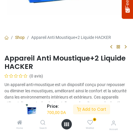
Shop
Appareil Anti Moustique+2 Liquide HACKER
Appareil Anti Moustique+2 Liquide
HACKER
(0 avis)
Un appareil anti-moustique est un dispositif conçu pour repousser
Select
How would you rate your experience?
ou éliminer les moustiques, améliorant ainsi le confort et la sécurité
an
dans les environnements intérieurs et extérieurs. Ces appareils
option
utilisent diverses technologies, telles que les ultrasons, les lumières
from
Price:
Add to Cart
1
UV ou les substances chimiques, pour attirer, repousser ou tuer les
Not satisfied at all
Very satisfied
700,00
DA
to
moustiques.
5,
0
Next
700,00
DA
with
Home
Search
Wishlist
Account
1