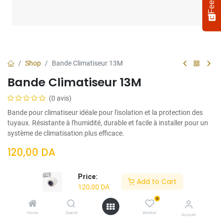
Shop
Bande Climatiseur 13M
Bande Climatiseur 13M
(0 avis)
Bande pour climatiseur idéale pour l'isolation et la protection des
tuyaux. Résistante à l'humidité, durable et facile à installer pour un
système de climatisation plus efficace.
Select
How would you rate your experience?
120,00
DA
an
option
from
Price:
Add to Cart
1
Not satisfied at all
Very satisfied
120,00
DA
to
5,
0
Next
Ajouter Au
Acheter
with
Home
Search
Wishlist
Account
1
Panier
Maintenant