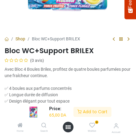
Shop
Bloc WC+Support BRILEX
Bloc WC+Support BRILEX
(0 avis)
Avec Bloc 4 Boules Brilex, profitez de quatre boules parfumées pour
une fraîcheur continue.
✅ 4 boules aux parfums concentrés
Select
How would you rate your experience?
an
✅ Longue durée de diffusion
option
✅ Design élégant pour tout espace
from
✅ Idéal pour la maison, la voiture ou le bureau
Price:
Add to Cart
1
Not satisfied at all
Very satisfied
65,00
DA
to
✨ Brilex... un parfum à la hauteur de votre style.
5,
0
Next
with
65,00
DA
Home
Search
Wishlist
Account
1