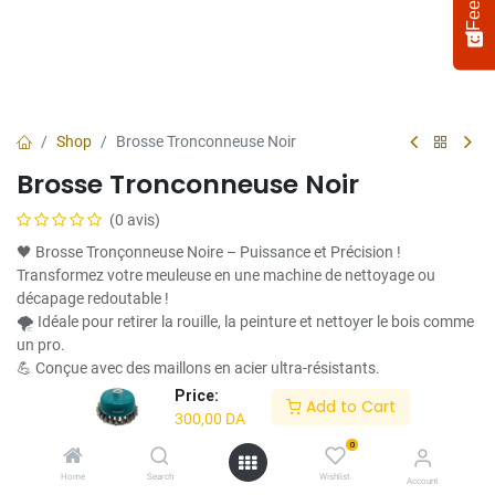
Shop
Brosse Tronconneuse Noir
Brosse Tronconneuse Noir
(0 avis)
🖤 Brosse Tronçonneuse Noire – Puissance et Précision !
Transformez votre meuleuse en une machine de nettoyage ou
décapage redoutable !
🌪️ Idéale pour retirer la rouille, la peinture et nettoyer le bois comme
Select
How would you rate your experience?
an
un pro.
option
💪 Conçue avec des maillons en acier ultra-résistants.
from
✅ Compatible avec la plupart des meuleuses standard.
Price:
Add to Cart
1
Not satisfied at all
Very satisfied
🎯 Parfaite pour les bricoleurs exigeants !
300,00
DA
to
5,
0
300,00
DA
Next
with
Home
Search
Wishlist
Account
1