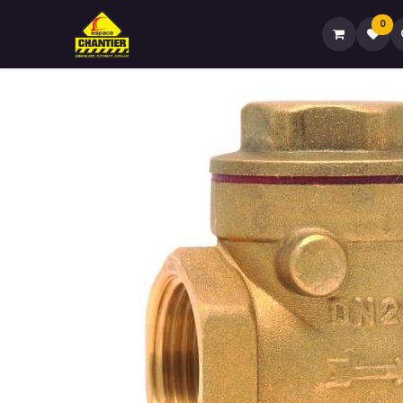
0
Accueil🏠
Boutique🏪
Contactez-no