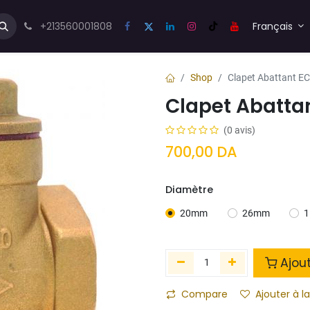
us💬
Forum
+213560001808
Blog
Français
Shop
Clapet Abattant E
Clapet Abatta
(0 avis)
700,00
DA
Diamètre
20mm
26mm
Ajou
Compare
Ajouter à la