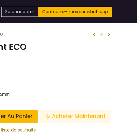
Se connecter
Contactez-nous sur whatsapp
CO
nt ECO
15mm
ter Au Panier
Acheter Maintenant
 liste de souhaits