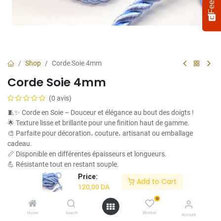
Shop
Corde Soie 4mm
Corde Soie 4mm
(0 avis)
🧵✨ Corde en Soie – Douceur et élégance au bout des doigts !
🌟 Texture lisse et brillante pour une finition haut de gamme.
🎨 Parfaite pour décoration، couture، artisanat ou emballage
cadeau.
Select
How would you rate your experience?
an
📏 Disponible en différentes épaisseurs et longueurs.
option
💪 Résistante tout en restant souple.
from
✅ Un incontournable pour les créateurs et passionnés du détail.
Price:
Add to Cart
1
Not satisfied at all
Very satisfied
120,00
DA
to
120,00
DA
5,
0
Next
with
Home
Search
Wishlist
Account
1
Longueur