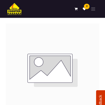
0
Feedback