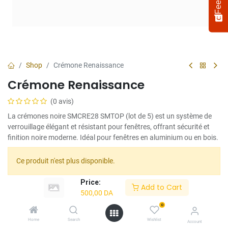
Shop
Crémone Renaissance
Crémone Renaissance
(0 avis)
La crémones noire SMCRE28 SMTOP (lot de 5) est un système de
verrouillage élégant et résistant pour fenêtres, offrant sécurité et
finition noire moderne. Idéal pour fenêtres en aluminium ou en bois.
Select
How would you rate your experience?
an
Ce produit n'est plus disponible.
option
from
Price:
Add to Cart
1
Not satisfied at all
Very satisfied
500,00
DA
Share :
to
5,
0
Terms and Conditions :
Next
with
Home
Search
Wishlist
Account
1