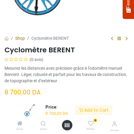
Shop
Cyclomètre BERENT
Cyclomètre BERENT
(0 avis)
Mesurez les distances avec précision grâce à l'odomètre manuel
Benrent. Léger, robuste et parfait pour les travaux de construction,
de topographie et d’extérieur
Select
How would you rate your experience?
8 700,00
DA
an
option
from
Price:
Modèle
Add to Cart
1
Not satisfied at all
Very satisfied
8 700,00
DA
to
Manuel
Digital
5,
0
Next
with
Home
Search
Wishlist
Account
1