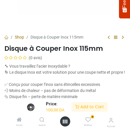
Shop
Disque à Couper Inox 115mm
Disque à Couper Inox 115mm
(0 avis)
🔧 Vous travaillez l’acier inoxydable ?
🌀 Le disque Inox est votre solution pour une coupe nette et propre !
✅ Conçu pour couper l’inox sans étincelles excessives
Select
How would you rate your experience?
an
💨 Moins de chaleur – pas de déformation du métal
option
🔩 Disque fin – perte de matière minimale
from
🛠️ Parfait pour l’agroalimentaire, la soudure, la métallerie fine
Price:
Add to Cart
1
Not satisfied at all
Very satisfied
100,00
DA
to
🛒 Commandez maintenant et coupez l’inox avec précision !
5,
0
Next
with
100,00
DA
Home
Search
Wishlist
Account
1