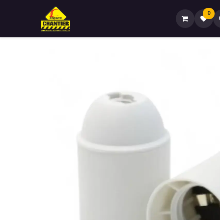
0
Accueil🏠
Boutique🏪
Contactez-no