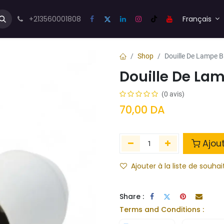
us💬
Forum
+213560001808
Blog
Français
Shop
Douille De Lampe 
Douille De La
(0 avis)
70,00
DA
Ajou
Ajouter à la liste de souhai
Share :
Terms and Conditions :