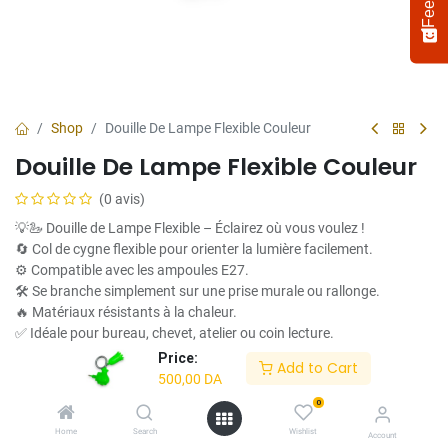
Shop
Douille De Lampe Flexible Couleur
Douille De Lampe Flexible Couleur
(0 avis)
💡🦢 Douille de Lampe Flexible – Éclairez où vous voulez !
🔄 Col de cygne flexible pour orienter la lumière facilement.
⚙️ Compatible avec les ampoules E27.
🛠️ Se branche simplement sur une prise murale ou rallonge.
Select
How would you rate your experience?
an
🔥 Matériaux résistants à la chaleur.
option
✅ Idéale pour bureau, chevet, atelier ou coin lecture.
from
Price:
500,00
DA
Add to Cart
1
Not satisfied at all
Very satisfied
500,00
DA
to
5,
0
Next
with
Home
Search
Wishlist
Account
1