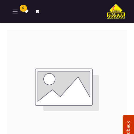
0
Feedback