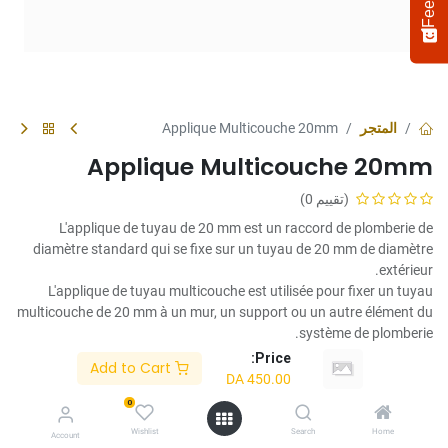
المتجر
Applique Multicouche 20mm
Applique Multicouche 20mm
(تقييم 0)
L'applique de tuyau de 20 mm est un raccord de plomberie de
diamètre standard qui se fixe sur un tuyau de 20 mm de diamètre
extérieur.
Select
L'applique de tuyau multicouche est utilisée pour fixer un tuyau
How would you rate your experience?
an
multicouche de 20 mm à un mur, un support ou un autre élément du
option
système de plomberie.
from
Price:
Add to Cart
DA
450.00
1
Not satisfied at all
Very satisfied
DA
450.00
to
5,
0
Next
with
Diamètre
Wishlist
Search
Home
Account
1