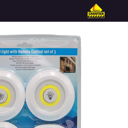
🏠حول Espace Chantier
🏪المتجر
📞توا