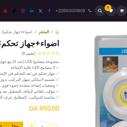
0
صل معنا
المنتدى
المدونة
+213560001808
المتجر
اضواء+جهاز تحكم3
اضواء+جهاز تحكم3
(تقييم 0)
مجموعة مصابيح LED (عدد 3) مع جهاز تحكم عن بُعد، مثالية للاستخدام في المنزل.
✅ 3 مصابيح LED عالية الإضاءة
✅ جهاز تحكم عن بُعد للتحكم في الإضا
✅ تصميم لاسلكي سهل التركيب بدون 
✅ وضعيات إضاءة متعددة (ضوء قوي، 
✅ مؤقت تلقائي لإيقاف التشغيل بعد 
✅ مناسبة للدواليب، المطابخ، غرف الن
DA
950.00