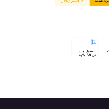
 ​ السلة
إشتري الآن
 قبل 24
التوصيل متاح
في 58 ولاية