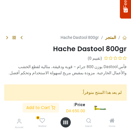
المتجر
Hache Dastool 800gr
Hache Dastool 800gr
(تقييم 0)
فأس Dastool بوزن 800 جرام – قوية ودقيقة، مثالية لقطع الخشب
والأعمال الخارجية. مزودة بمقبض مريح لسهولة الاستخدام وتحكم أفضل.
Select
How would you rate your experience?
an
لم يعد هذا المنتج متوفراً.
option
from
Price:
Add to Cart
1
Not satisfied at all
Very satisfied
DA
650.00
النشر على:
to
5,
0
Next
Terms and Conditions :
with
Wishlist
Search
Home
Account
1