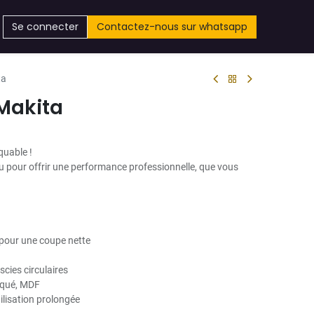
Se connecter
Contactez-nous sur whatsapp
ta
 Makita
quable !
 pour offrir une performance professionnelle, que vous
 pour une coupe nette
scies circulaires
laqué, MDF
tilisation prolongée