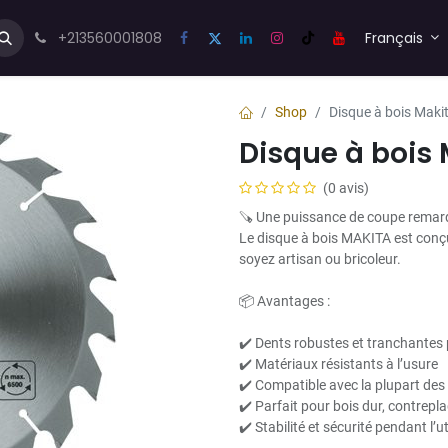
us💬
Forum
+213560001808
Blog
Français
Shop
Disque à bois Maki
Disque à bois
(0 avis)
🪚 Une puissance de coupe remar
Le disque à bois MAKITA est conçu
soyez artisan ou bricoleur.
📦 Avantages :
✔️ Dents robustes et tranchantes
✔️ Matériaux résistants à l’usure
✔️ Compatible avec la plupart des 
✔️ Parfait pour bois dur, contrep
✔️ Stabilité et sécurité pendant l’u