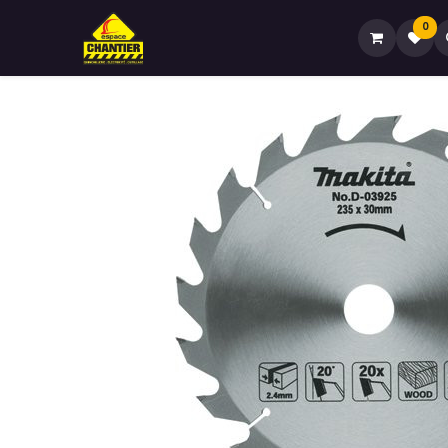
0
Accueil🏠
Boutique🏪
Contactez-no